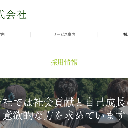
案内
サービス案内
採
施工の流れ
よくあるご質問
採用情報
当社では社会貢献と自己成長に
意欲的な方を求めています